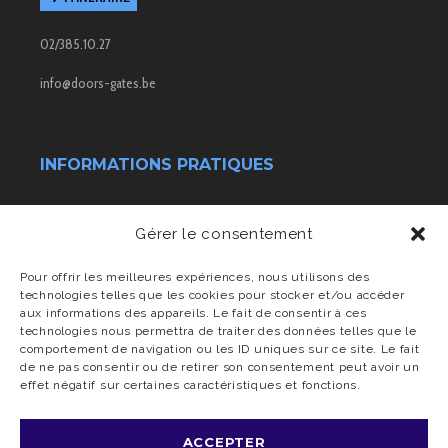
02/385.10.27
info@doors-gates.be
INFORMATIONS PRATIQUES
Conditions générales de vente
Gérer le consentement
Transport & livraison
Pour offrir les meilleures expériences, nous utilisons des
technologies telles que les cookies pour stocker et/ou accéder
aux informations des appareils. Le fait de consentir à ces
Charte vie privée
technologies nous permettra de traiter des données telles que le
comportement de navigation ou les ID uniques sur ce site. Le fait
de ne pas consentir ou de retirer son consentement peut avoir un
effet négatif sur certaines caractéristiques et fonctions.
ACCEPTER