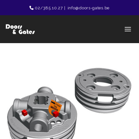
02/385.10.27
|
info@doors-gates.be