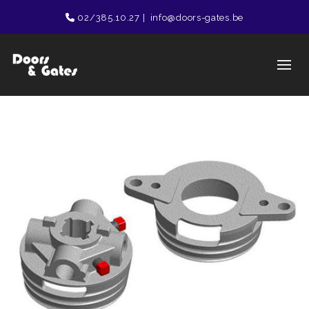
02/385.10.27
|
info@doors-gates.be