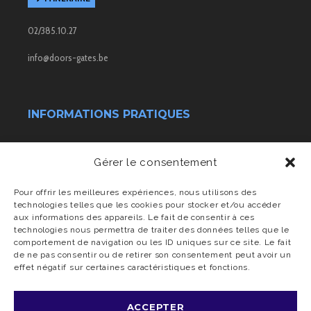
02/385.10.27
info@doors-gates.be
INFORMATIONS PRATIQUES
Conditions générales de vente
Gérer le consentement
Transport & livraison
Pour offrir les meilleures expériences, nous utilisons des
technologies telles que les cookies pour stocker et/ou accéder
aux informations des appareils. Le fait de consentir à ces
Charte vie privée
technologies nous permettra de traiter des données telles que le
comportement de navigation ou les ID uniques sur ce site. Le fait
de ne pas consentir ou de retirer son consentement peut avoir un
effet négatif sur certaines caractéristiques et fonctions.
ACCEPTER