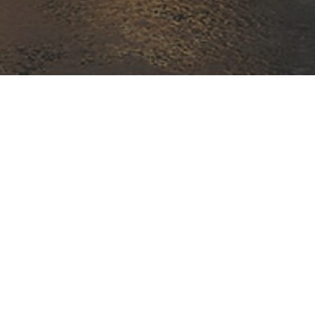
© 2025 DOORS & GATES | ALL RIGHTS RESERVED | WITH
DOORS & GATES EN QU
Nous sommes
spécialisés dans le domain
années. Toute notre équipe est à votre dispos
Etant donné qu’il s’agit de produits technique
envoyer vos questions par mail via la page 
répondrons le plus rapidement possible.