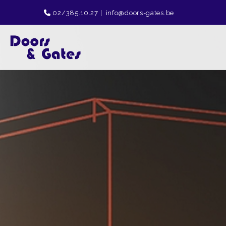
02/385.10.27
|
info@doors-gates.be