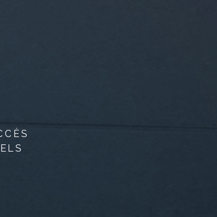
CCÈS
NELS