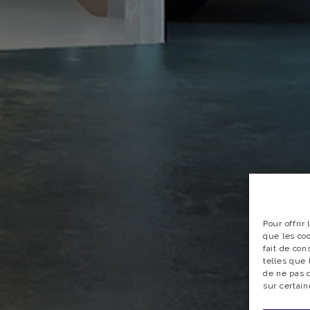
DOORS & GATES
Avenue du Commerce 24 a, 1420 Braine l'Alleud
ITINÉRAIRE
Pour offrir
02/385.10.27
que les co
fait de con
info@doors-gates.be
telles que 
de ne pas c
sur certain