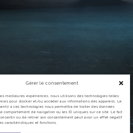
INFORMATIONS PRATIQUES
Conditions générales de vente
Gérer le consentement
Transport & livraison
 les meilleures expériences, nous utilisons des technologies telles
okies pour stocker et/ou accéder aux informations des appareils. Le
sentir à ces technologies nous permettra de traiter des données
Charte vie privée
le comportement de navigation ou les ID uniques sur ce site. Le fait
onsentir ou de retirer son consentement peut avoir un effet négatif
es caractéristiques et fonctions.