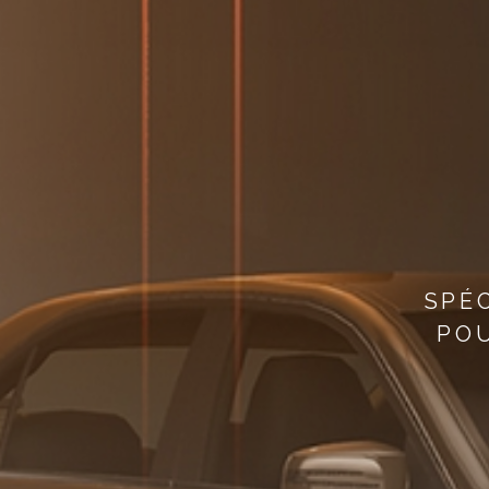
SPÉ
POU