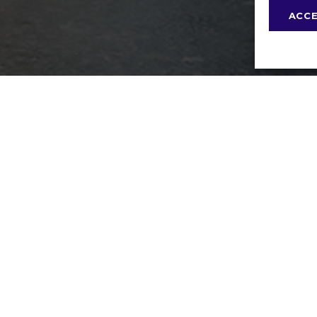
ACC
BY
I-LOGICS
CONDITIONS GÉNÉRALES DE
ELQUES MOTS
e de l’accès
depuis des
ition pour vous aider.
s, n’hésitez pas à nous
de
contact
, nous vous