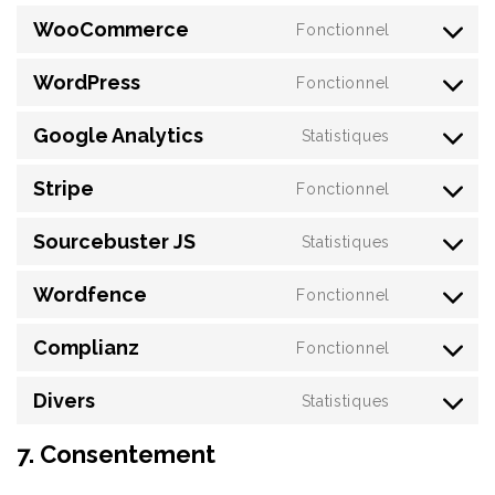
to
WooCommerce
Fonctionnel
service
Consent
google-
to
WordPress
Fonctionnel
recaptcha
Consent
service
to
Google Analytics
Statistiques
woocomme
Consent
service
to
Stripe
Fonctionnel
wordpress
Consent
service
to
Sourcebuster JS
Statistiques
google-
Consent
service
analytics
to
Wordfence
Fonctionnel
stripe
Consent
service
to
Complianz
Fonctionnel
sourcebust
Consent
service
js
to
Divers
Statistiques
wordfence
Consent
service
to
7. Consentement
complianz
service