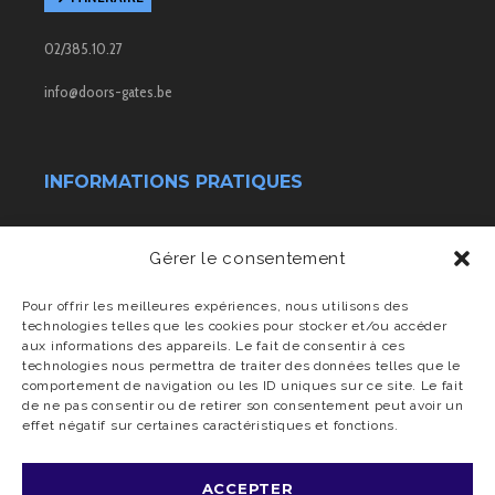
02/385.10.27
info@doors-gates.be
INFORMATIONS PRATIQUES
Conditions générales de vente
Gérer le consentement
Transport & livraison
Pour offrir les meilleures expériences, nous utilisons des
technologies telles que les cookies pour stocker et/ou accéder
aux informations des appareils. Le fait de consentir à ces
Charte vie privée
technologies nous permettra de traiter des données telles que le
comportement de navigation ou les ID uniques sur ce site. Le fait
de ne pas consentir ou de retirer son consentement peut avoir un
effet négatif sur certaines caractéristiques et fonctions.
ACCEPTER