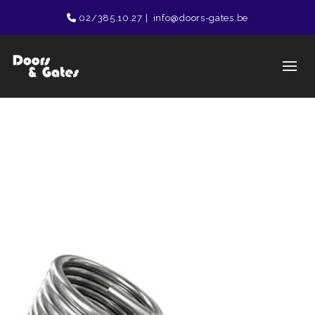
02/385.10.27
|
info@doors-gates.be