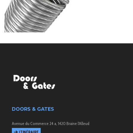
DOORS & GATES
Avenue du Commerce 24 a, 1420 Braine l'Alleud
ITINÉRAIRE