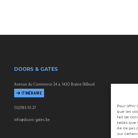
DOORS & GATES
Avenue du Commerce 24 a, 1420 Braine l'Alleud
ITINÉRAIRE
Pour offrir
02/385.10.27
que les co
fait de con
info@doors-gates.be
telles que 
de ne pas c
sur certain