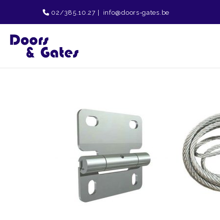
02/385.10.27
|
info@doors-gates.be