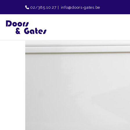
02/385.10.27
|
info@doors-gates.be