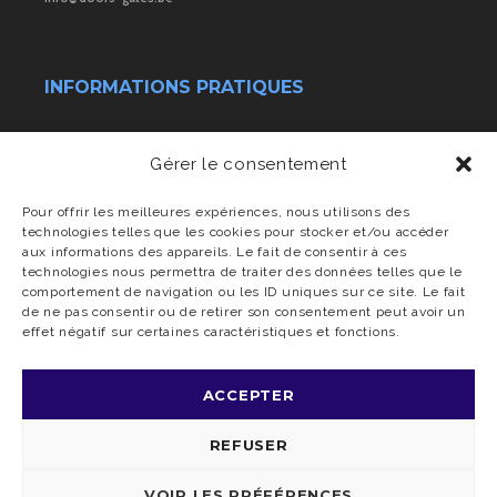
INFORMATIONS PRATIQUES
Conditions générales de vente
Gérer le consentement
Transport & livraison
Pour offrir les meilleures expériences, nous utilisons des
technologies telles que les cookies pour stocker et/ou accéder
aux informations des appareils. Le fait de consentir à ces
Charte vie privée
technologies nous permettra de traiter des données telles que le
comportement de navigation ou les ID uniques sur ce site. Le fait
de ne pas consentir ou de retirer son consentement peut avoir un
effet négatif sur certaines caractéristiques et fonctions.
ACCEPTER
REFUSER
© 2025 DOORS & GATES | ALL RIGHTS RESERVED | WITH
BY
I-
LOGICS
VOIR LES PRÉFÉRENCES