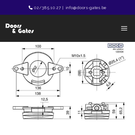
02/385.10.27
|
info@doors-gates.be