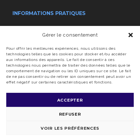
INFORMATIONS PRATIQUES
Conditions générales de vente
Gérer le consentement
Transport & livraison
Pour offrir les meilleures expériences, nous utilisons des
technologies telles que les cookies pour stocker et/ou accéder
aux informations des appareils. Le fait de consentir à ces
Charte vie privée
technologies nous permettra de traiter des données telles que le
comportement de navigation ou les ID uniques sur ce site. Le fait
de ne pas consentir ou de retirer son consentement peut avoir un
effet négatif sur certaines caractéristiques et fonctions.
ACCEPTER
REFUSER
© 2025 DOORS & GATES | ALL RIGHTS RESERVED | WITH
BY
I-
LOGICS
VOIR LES PRÉFÉRENCES
CONDITIONS GÉNÉRALES DE VENTE
TRANSPORT & LIVRAISON
CHARTE VIE PRIVÉE