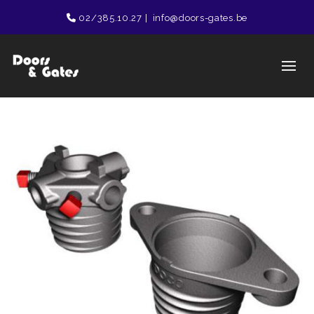
02/385.10.27
|
info@doors-gates.be