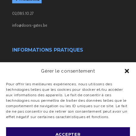
02/385.10.27
info@doors-gates.be
INFORMATIONS PRATIQUES
Conditions générales de vente
Gérer le consentement
Transport & livraison
Pour offrir les meilleures expériences, nous utilisons des
technologies telles que les cookies pour stocker et/ou accéder
aux informations des appareils. Le fait de consentir à ces
Charte vie privée
technologies nous permettra de traiter des données telles que le
comportement de navigation ou les ID uniques sur ce site. Le fait
de ne pas consentir ou de retirer son consentement peut avoir un
effet négatif sur certaines caractéristiques et fonctions.
ACCEPTER