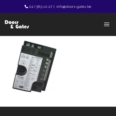
02/385.10.27
|
info@doors-gates.be