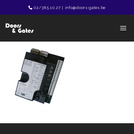
02/385.10.27
|
info@doors-gates.be